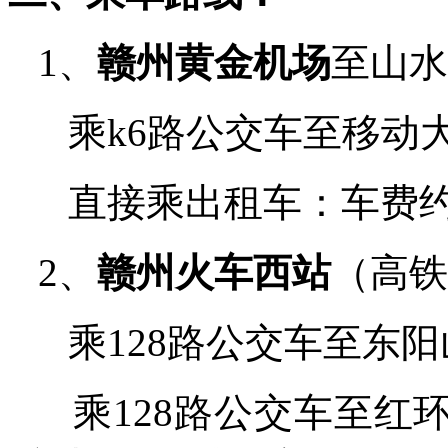
1、
赣州黄金
机场
至山水
乘
k6
路公交车至移动
直接乘出租车：车费
2、
赣州
火车西站
（高铁
乘
128
路公交车至东阳
乘
128
路公交车至红