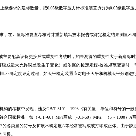
级要求的建标数量，把0.05级数字压力计标准装置拆分为0.05级数
求，在计量标准复查考核时才重新填写技术报告或评定检定结果测量不
计量标准器或主要配套设备更换后或重复性考核时，如果测得的重复性大于新建
等级或最大允许误差发生了变化）或依据的检定规程/校准规范变更时，
测量不确定度评定过程。如天平检定装置应对电子天平和机械天平分别进
考核中发现，违反GB/T 3101—1993《有关量、单位和符号的一般
国家标准，如（-0.1~60）MPa写成（-0.1-60）MPa、
（5 ~ 100
中的各类量的符号及扩展不确定度
U
等经常被写成或打印成正体。由于缺
的习惯。