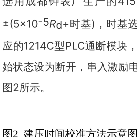
选用成都钟表厂生产的41
-5
±(5×10
R
+时基)，时基选
d
应的1214C型PLC通断模块
始状态设为断开，串入激励
图2所示。
图2 建压时间校准方法示意