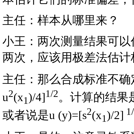
主任：样本从哪里来？
小王：两次测量结果可以
两次，应该用极差法估计
主任：那么合成标准不确定度
2
1/2
u
(x
)/4]
。计算的结果是u 
1
2
1/
或者说是u (y)=[s
(x
)/2]
1