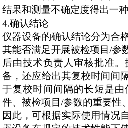
结果和测量不确定度得出一
4.确认结论
仪器设备的确认结论分为合
其能否满足开展被检项目/参
后由技术负责人审核批准。
备，还应给出其复校时间间
于复校时间间隔的长短是由
件、被检项目/参数的重要性
因此，可根据实际使用情况