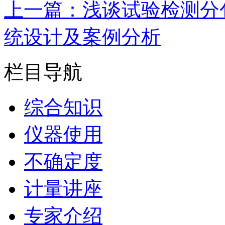
上一篇：浅谈试验检测分
统设计及案例分析
栏目导航
综合知识
仪器使用
不确定度
计量讲座
专家介绍