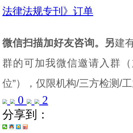
法律法规专刊》订单
微信扫描加好友咨询。另
建
群的可加我微信邀请入群（
位”），仅限机构/三方检测/
0
2
分享到：