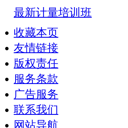
最新计量培训班
收藏本页
友情链接
版权责任
服务条款
广告服务
联系我们
网站导航