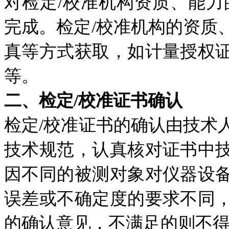
对检定/校准机构资质、能力
完成。检定/校准机构的资质
真等方式获取，如计量授权
等。
二、检定/校准证书确认
检定/校准证书的确认由技术
技术规范，认真核对证书中
因不同的被测对象对仪器设
误差或不确定度的要求不同
的确认意见，不满足的则不