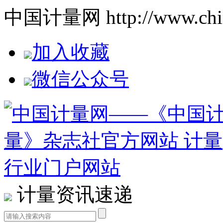
中国计量网 http://www.china
加入收藏
微信公众号
计量资讯速递