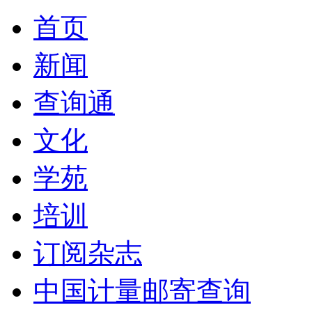
首页
新闻
查询通
文化
学苑
培训
订阅杂志
中国计量邮寄查询