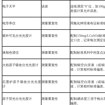
电子天平
误差
连续调至“0”位，加1
差值计算允许误差。
电导率仪
测量重复性
用氯化钾溶液有证标准
紫外可见分光光度计
测量重复性
配制150mg/LCuSO
定11次，记录每次测定
液相色谱仪
测量重复性
配制标准系列中间某点
火焰原子吸收分光光度计
测量重复性
配制铜空白溶液（或铜
值，计算相对标准偏差
石墨炉原子吸收分光光度
测量重复性
配制镉空白溶液（或镉
计
值，计算相对标准偏差
原子荧光分光光度计
测量重复性
配制硒浓度三倍于检出
偏差。