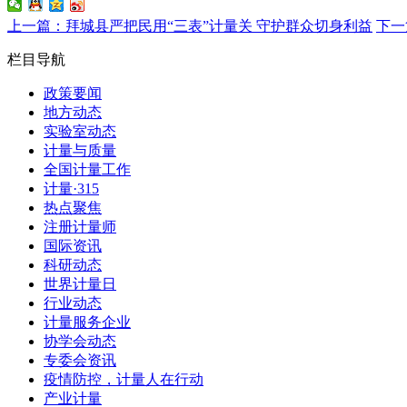
上一篇：拜城县严把民用“三表”计量关 守护群众切身利益
下一
栏目导航
政策要闻
地方动态
实验室动态
计量与质量
全国计量工作
计量·315
热点聚焦
注册计量师
国际资讯
科研动态
世界计量日
行业动态
计量服务企业
协学会动态
专委会资讯
疫情防控，计量人在行动
产业计量