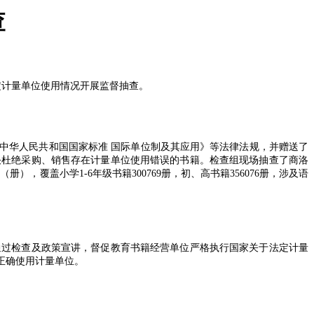
查
定计量单位使用情况开展监督抽查。
中华人民共和国国家标准 国际单位制及其应用》等法律法规，并赠送了
决杜绝采购、销售存在计量单位使用错误的书籍。检查组现场抽查了商洛
本（册），覆盖小学
1-6
年级书籍
300769
册，初、高书籍
356076
册，涉及语
通过检查及政策宣讲，督促教育书籍经营单位严格执行国家关于法定计量
正确使用计量单位。