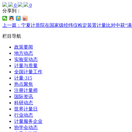
0
0
分享到：
上一篇：宁夏计质院在国家级经纬仪检定装置计量比对中获“满
栏目导航
政策要闻
地方动态
实验室动态
计量与质量
全国计量工作
计量·315
热点聚焦
注册计量师
国际资讯
科研动态
世界计量日
行业动态
计量服务企业
协学会动态