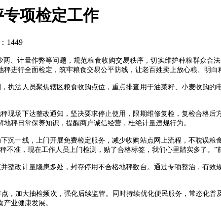
秤专项检定工作
：1449
少两、计量作弊等问题，规范粮食收购交易秩序，切实维护种粮群众合法
地秤进行全面检定，筑牢粮食交易公平防线，让老百姓卖上放心粮、明白
则，执法人员聚焦辖区粮食收购点位，重点排查用于油菜籽、小麦收购的
地秤现场下达整改通知，坚决要求停止使用，限期维修复检，复检合格后
解地秤日常保养知识，提醒商户诚信经营，杜绝计量违规行为。
动下沉一线，上门开展免费检定服务，减少收购站点网上流程，不耽误粮
心秤不准，现在工作人员上门检测，贴了合格标签，我们心里踏实多了。”
查并整改计量隐患多处，封存停用不合格地秤数台。通过专项整治，有效
点，加大抽检频次，强化后续监管。同时持续优化便民服务，常态化普及
食产业健康发展。