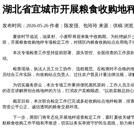
湖北省宜城市开展粮食收购地
发布时间：2026-05-26
作者：陈发强、包玲玲
来源：供稿
浏览
夏收时节临近，油菜籽、小麦即将迎来集中收购期。为杜绝缺斤
班，开展粮食收购地秤专项检定工作，对辖区内粮食收购站点在用电子
本次专项检查工作坚持提前部署、源头管控、全面排查的工作原
动。
检查现场，执法人员工分工协作、流程规范。在检测对不合格的
员结合工作实际，向收购站点负责人、过往农户普及计量法律法规，讲
为切实服务群众，本次专项工作秉持便民惠民原则，工作人员主
的语言讲解辨别合格地秤的方法，打消农户卖粮顾虑。“以前卖粮总担
截至目前，本次联合检定工作已完成多处收购站点地秤检测，排
营造公平公正、诚信透明的粮食交易环境。
下一步，两部门将常态化开展地秤巡查检定工作，紧盯夏收关键节
航粮食收购工作平稳有序推进，切实以务实举措守护民生底线，助力粮